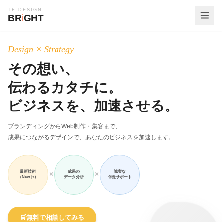
TF DESIGN
BR
i
GHT
Design × Strategy
その想い、
伝わるカタチに。
ビジネスを、加速させる。
ブランディングからWeb制作・集客まで、
成果につながるデザインで、あなたのビジネスを加速します。
最新技術
成果の
誠実な
×
×
（Next.js）
データ分析
伴走サポート
🛒
無料で相談してみる