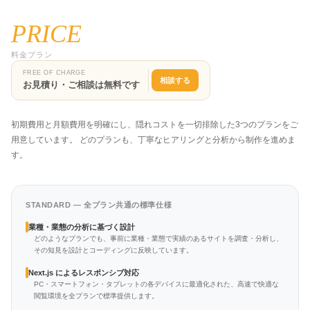
PRICE
料金プラン
FREE OF CHARGE
相談する
お見積り・ご相談は無料です
初期費用と月額費用を明確にし、隠れコストを一切排除した3つのプランをご
用意しています。 どのプランも、丁寧なヒアリングと分析から制作を進めま
す。
STANDARD — 全プラン共通の標準仕様
業種・業態の分析に基づく設計
どのようなプランでも、事前に業種・業態で実績のあるサイトを調査・分析し、
その知見を設計とコーディングに反映しています。
Next.js によるレスポンシブ対応
PC・スマートフォン・タブレットの各デバイスに最適化された、高速で快適な
閲覧環境を全プランで標準提供します。