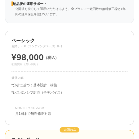
納品後の運用サポート
公開後も安心して運用いただけるよう、全プランに一定回数の無料修正枠と1年
間の運用保証を設けています。
ベーシック
お試し・LP（ランディングページ）向け
¥98,000
（税込）
初期費用（買い切り）
提供内容
分析に基づく基本設計・構築
レスポンシブ対応（全デバイス）
MONTHLY SUPPORT
月1回まで無料修正対応
人気No.1