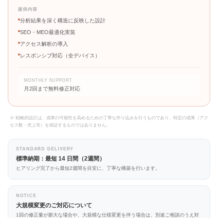
提供内容
分析結果を深く構造に反映した設計
SEO・MEO最適化実装
アクセス解析の導入
レスポンシブ対応（全デバイス）
MONTHLY SUPPORT
月2回まで無料修正対応
※ 戦略的設計は、成果の可能性を高めるための丁寧な作り込みを行うものであり、特定の成果（アク
セス数・売上等）を保証するものではありません。
STANDARD DELIVERY
標準納期：最短 14 日間（2週間）
ヒアリング完了から最短2週間を目安に、丁寧な構築を行います。
NOTICE
大規模変更のご対応について
1回の修正量が膨大な場合や、大規模な仕様変更を伴う場合は、別途ご相談のうえ対